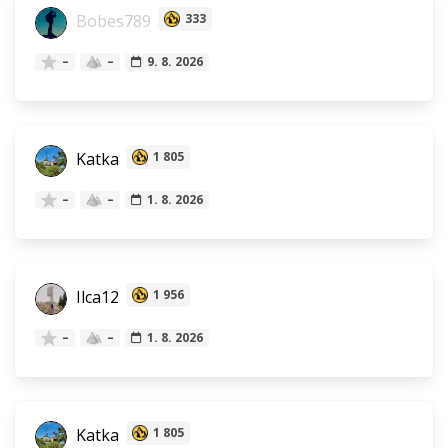
Bobes789
333
–
–
9. 8. 2026
Katka
1 805
–
–
1. 8. 2026
Ilca12
1 956
–
–
1. 8. 2026
Katka
1 805