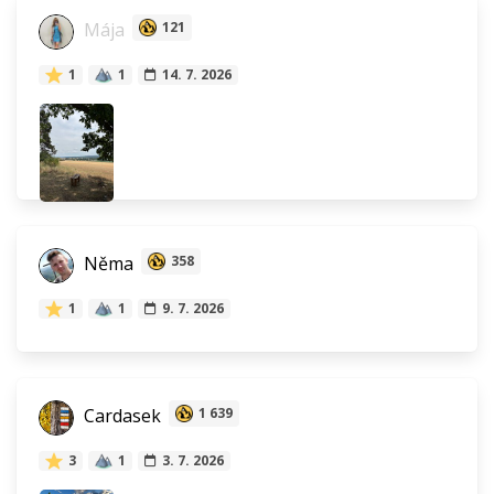
Mája
121
1
1
14. 7. 2026
Něma
358
1
1
9. 7. 2026
Cardasek
1 639
3
1
3. 7. 2026