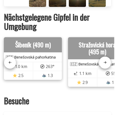
Nächstgelegene Gipfel in der
Umgebung
Šibeník (490 m)
Stražovická hor
(495 m)
🇨🇿 Benešovská pahorkatina
🇨🇿 Benešovská pahorkat
1.0 km
263°
1.1 km
5
2.5
1.3
2.9
1
Besuche