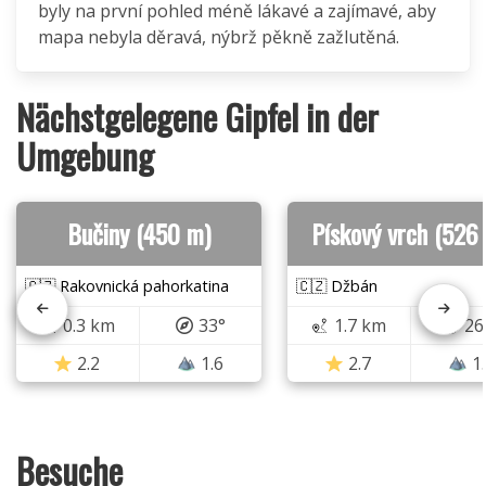
byly na první pohled méně lákavé a zajímavé, aby
mapa nebyla děravá, nýbrž pěkně zažlutěná.
Nächstgelegene Gipfel in der
Umgebung
Bučiny (450 m)
Pískový vrch (526
🇨🇿 Rakovnická pahorkatina
🇨🇿 Džbán
0.3 km
33°
1.7 km
26
2.2
1.6
2.7
1
Besuche