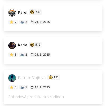
Karel
735
2
2
21. 9. 2025
Karla
512
3
2
21. 9. 2025
Patricie Vojtová
131
5
1
13. 9. 2025
Pohodová procházka s rodinou