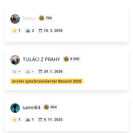
Máňa
706
1
2
18. 3. 2026
TULÁCI Z PRAHY
9 595
–
–
29. 1. 2026
erster synchronisierter Besuch 2026
samn84
964
1
1
9. 11. 2025