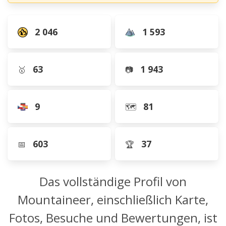
2 046
1 593
63
1 943
🥇
📷
9
81
🗺️
603
37
📅
🏆
Das vollständige Profil von
Mountaineer, einschließlich Karte,
Fotos, Besuche und Bewertungen, ist