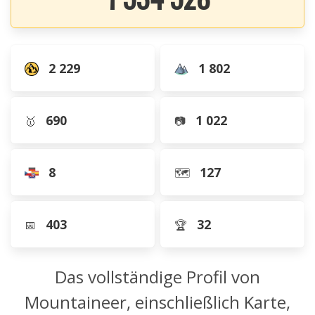
2 229
1 802
690
1 022
🥇
📷
8
127
🗺️
403
32
📅
🏆
Das vollständige Profil von
Mountaineer, einschließlich Karte,