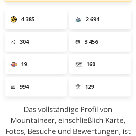
4 385
2 694
304
3 456
🥇
📷
19
160
🗺️
994
129
📅
🏆
Das vollständige Profil von
Mountaineer, einschließlich Karte,
Fotos, Besuche und Bewertungen, ist