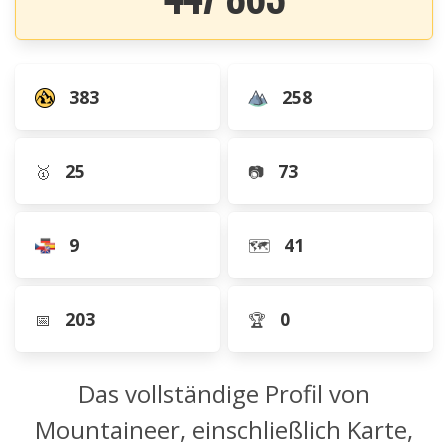
383
258
25
73
🥇
📷
9
41
🗺️
203
0
📅
🏆
Das vollständige Profil von
Mountaineer, einschließlich Karte,