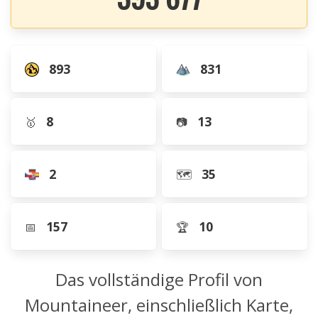
893
831
8
13
🥇
📷
2
35
🗺️
157
10
📅
🏆
Das vollständige Profil von
Mountaineer, einschließlich Karte,