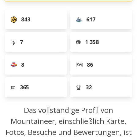
843
617
7
1 358
🥇
📷
8
86
🗺️
365
32
📅
🏆
Das vollständige Profil von
Mountaineer, einschließlich Karte,
Fotos, Besuche und Bewertungen, ist