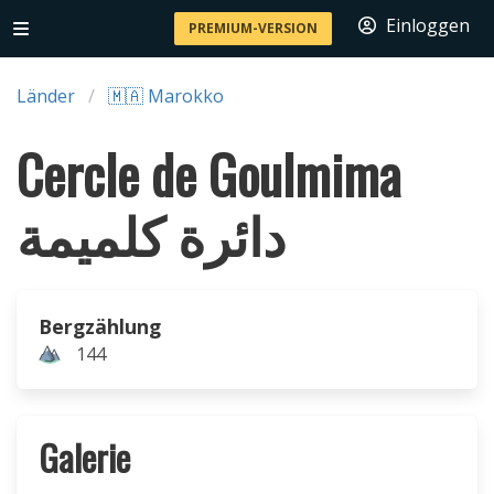
Einloggen
PREMIUM-VERSION
Länder
🇲🇦 Marokko
Cercle de Goulmima
دائرة كلميمة
Bergzählung
144
Galerie