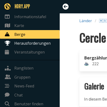
HORY.APP
Informationstafel
Länder
🇲
Karte
Berge
Herausforderungen
Veranstaltungen
Bergzählu
222
Ranglisten
Gruppen
Galerie
News-Feed
Chat
In diesem Be
Benutzer finden