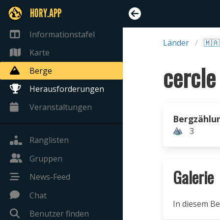
HORY.APP
Informationstafel
Länder
🇲
Karte
cercle
Berge
Herausforderungen
Veranstaltungen
Bergzählu
3
Ranglisten
Gruppen
Galerie
News-Feed
Chat
In diesem Be
Benutzer finden