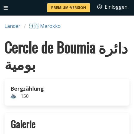
Einloggen
PREMIUM-VERSION
Länder
🇲🇦 Marokko
Cercle de Boumia دائرة
بومية
Bergzählung
150
Galerie