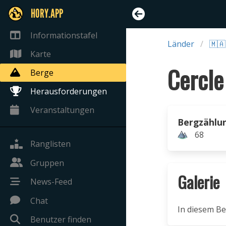
HORY.APP
Informationstafel
Länder
🇲
Karte
Berge
Herausforderungen
Veranstaltungen
Bergzählu
68
Ranglisten
Gruppen
Galerie
News-Feed
Chat
In diesem Be
Benutzer finden