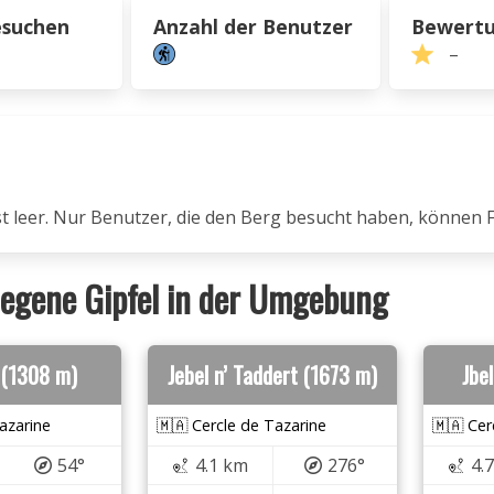
esuchen
Anzahl der Benutzer
Bewert
–
ist leer. Nur Benutzer, die den Berg besucht haben, können 
egene Gipfel in der Umgebung
 (1308 m)
Jebel n’ Taddert (1673 m)
Jbe
azarine
🇲🇦 Cercle de Tazarine
🇲🇦 Cer
54°
4.1 km
276°
4.