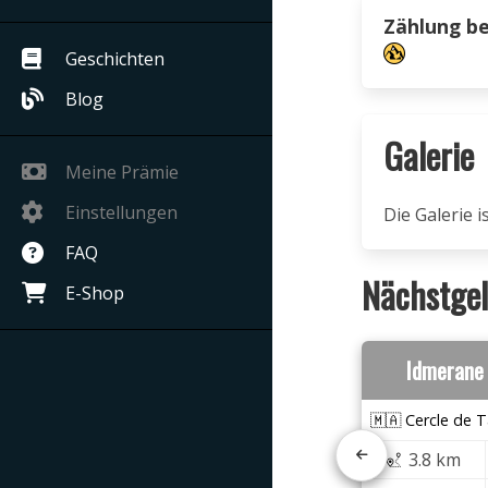
Zählung b
Geschichten
Blog
Galerie
Meine Prämie
Einstellungen
Die Galerie 
FAQ
Nächstgel
E-Shop
Idmerane
🇲🇦 Cercle de T
3.8 km