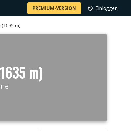
PREMIUM-VERSION
Einloggen
 (1635 m)
(1635 m)
ine