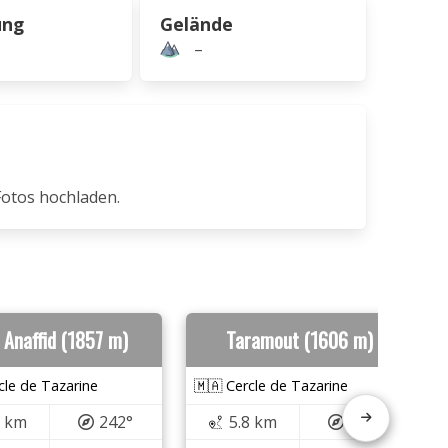
ung
Gelände
–
Fotos hochladen.
l Anaffid (1857 m)
Taramout (1606 m)
cle de Tazarine
🇲🇦 Cercle de Tazarine
7 km
242°
5.8 km
222°