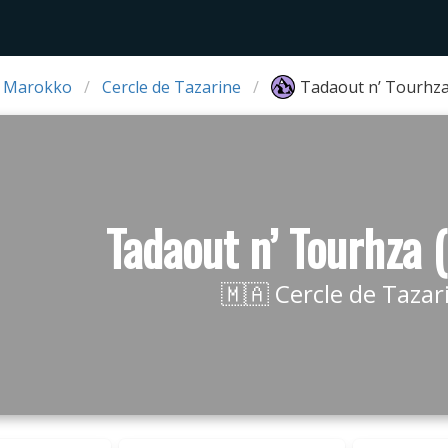
 Marokko
Cercle de Tazarine
Tadaout n’ Tourhza
Tadaout n’ Tourhza 
🇲🇦 Cercle de Tazar