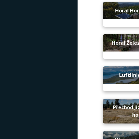
Horal Hor
Horal Žele
Luftlini
Přechod Ji
ho