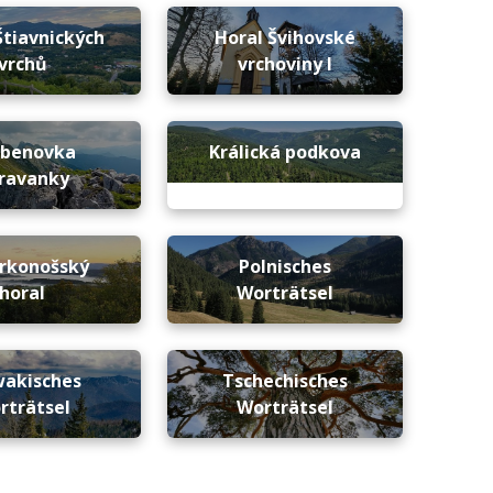
Štiavnických
Horal Švihovské
vrchů
vrchoviny I
ebenovka
Králická podkova
ravanky
rkonošský
Polnisches
horal
Worträtsel
wakisches
Tschechisches
rträtsel
Worträtsel