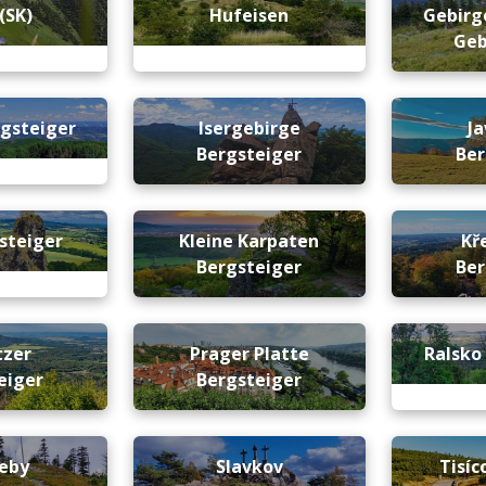
(SK)
Hufeisen
Gebirge
Geb
rgsteiger
Isergebirge
Ja
Bergsteiger
Ber
gsteiger
Kleine Karpaten
Kř
Bergsteiger
Ber
tzer
Prager Platte
Ralsko
eiger
Bergsteiger
leby
Slavkov
Tisíc