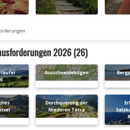
orderungen
ausforderungen 2026 (26)
rläufer
Ausschneidebögen
Berg
26
ches
Durchquerung der
Er
ätsel
Niederen Tatra
Salz