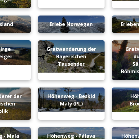
Island
Erlebe Norwegen
Erleben
birge
Gratwanderung der
Grat
eiger
Bayerischen
du
Tausender
Sä
Böhmis
erer der
Höhenweg - Beskid
Hö
ischen
Maly (PL)
Br
lik
 - Mala
Höhenweg - Pálava
Höhenw