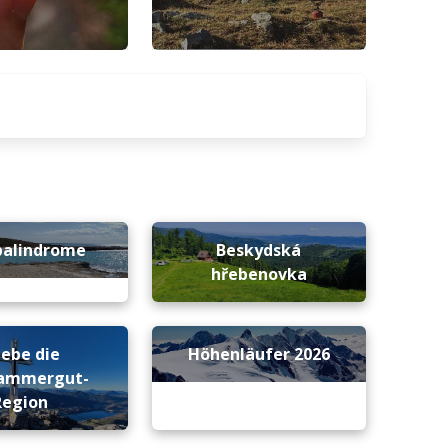
palindrome
Beskydská
hřebenovka
lebe die
Höhenläufer 2026
kammergut-
Region