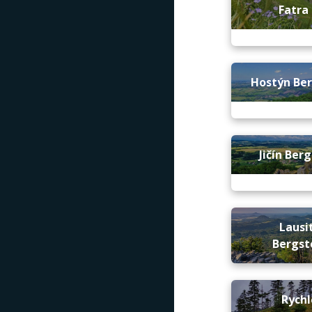
Fatra 
Hostýn Be
Jičín Ber
Lausi
Bergst
Rych