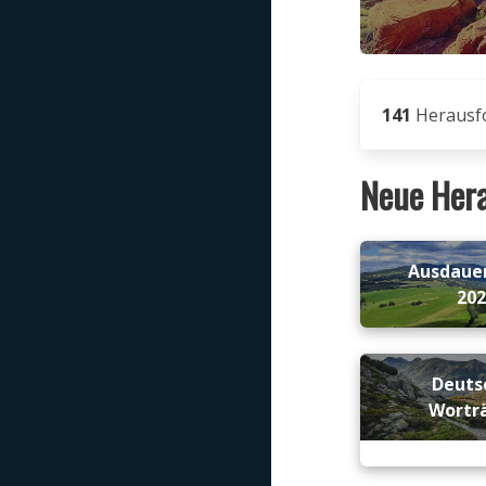
141
Herausf
Neue Her
Ausdaue
20
Deuts
Wortr