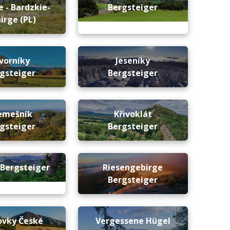
 - Bardzkie-
Bergsteiger
irge (PL)
vorníky
Jeseníky
gsteiger
Bergsteiger
emešník
Křivoklát
gsteiger
Bergsteiger
 Bergsteiger
Riesengebirge
Bergsteiger
ovky České
Vergessene Hügel