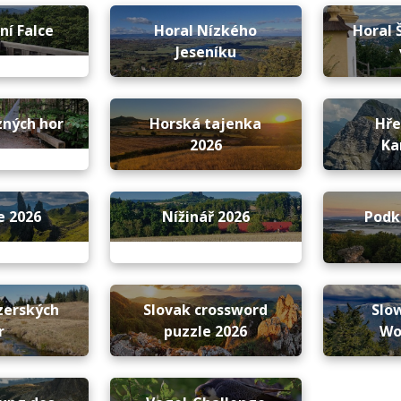
ní Falce
Horal Nízkého
Horal 
Jeseníku
zných hor
Horská tajenka
Hř
2026
Ka
e 2026
Nížinář 2026
Podk
zerských
Slovak crossword
Slo
r
puzzle 2026
Wo