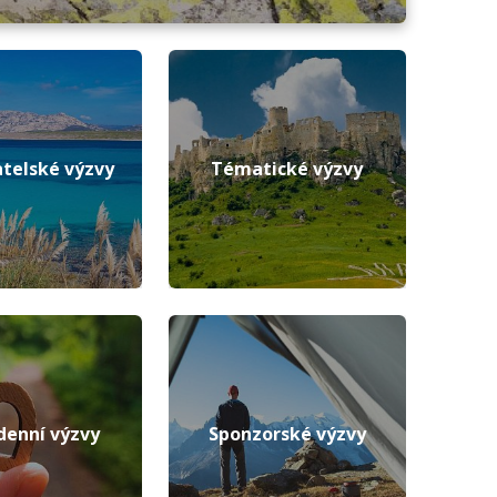
telské výzvy
Tématické výzvy
denní výzvy
Sponzorské výzvy