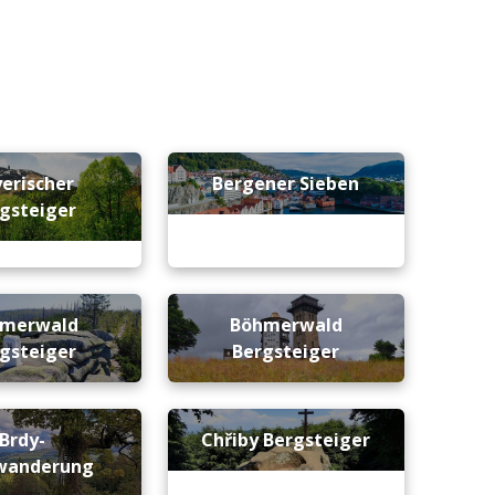
erischer
Bergener Sieben
gsteiger
merwald
Böhmerwald
gsteiger
Bergsteiger
Brdy-
Chřiby Bergsteiger
wanderung