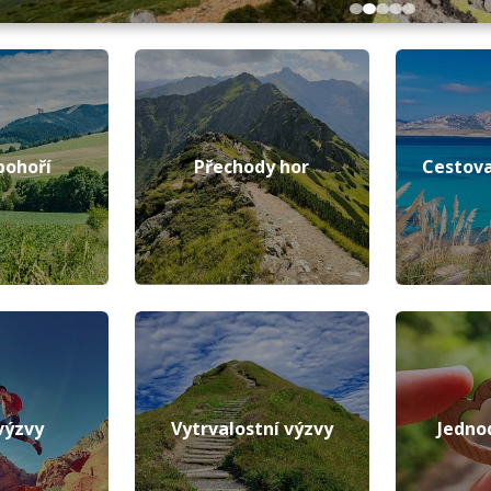
pohoří
Přechody hor
Cestova
výzvy
Vytrvalostní výzvy
Jedno