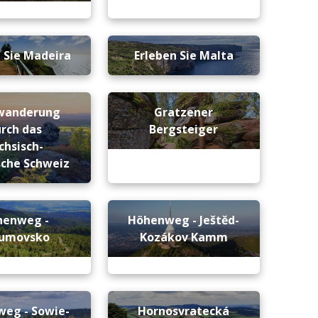
 Sie Madeira
Erleben Sie Malta
wanderung
Gratzener
rch das
Bergsteiger
chsisch-
che Schweiz
henweg -
Höhenweg - Ještěd-
oumovsko
Kozákov Kamm
eg - Sowie-
Hornosvratecká