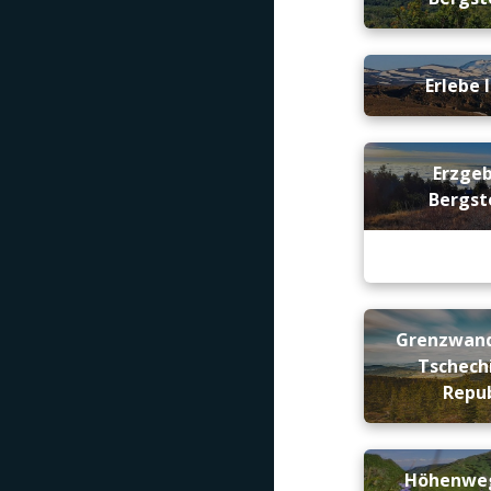
Erlebe 
Erzge
Bergst
Grenzwand
Tschech
Repub
Höhenweg