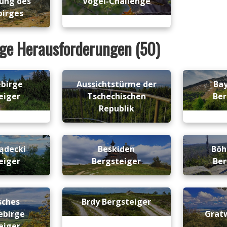
ung des
Vogel-Challenge
birges
ige Herausforderungen (50)
ebirge
Aussichtstürme der
Bay
eiger
Tschechischen
Ber
Republik
ądecki
Beskiden
Böh
eiger
Bergsteiger
Ber
sches
Brdy Bergsteiger
ebirge
Grat
eiger