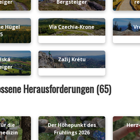
eiger
Bergsteiger
re
ne Hügel
Via Czechia-Krone
Vr
25
žská
Zažij Krétu
eiger
ssene Herausforderungen (65)
ür die
Der Höhepunkt des
Herz
medizin
Frühlings 2026