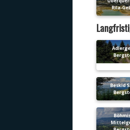
Überquer
Rila-Ge
Langfrist
Adlerg
Bergst
Beskid S
Bergst
Böhmi
Mittelg
Bergst