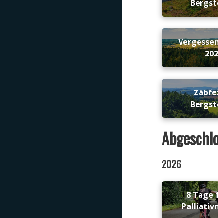
Bergst
Vergesse
20
Zábře
Bergst
Abgeschlo
2026
8 Tage f
Palliativ